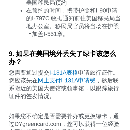
美国移民局预约
在预约的时间，携带护照和I-90申请
的I-797C 收据通知前往美国移民局当
地办公室。移民局官员将当场在护照
上加盖I-551章。
9. 如果在美国境外丢失了绿卡该怎么
办？
您需要通过提交
I-131A表格
申请旅行证件。
您应该先在
网上支付I-131A申请费
，然后联
系附近的美国大使馆或领事馆，以跟踪旅行
证件的签发情况。
如果您不确定是否需要补办或更换绿卡，通
过DYgreencard.com，您可以获得一位经验