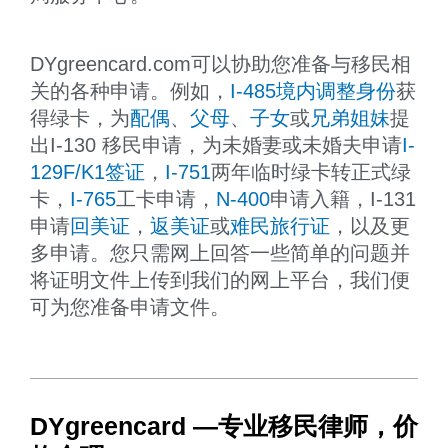
DYgreencard.com可以协助您准备与移民相
关的各种申请。例如，
I-485境内调整身份
获
得绿卡，为
配偶
、
父母
、
子女
或
兄弟姐妹
提
出I-130 移民申请，为未婚妻或未婚夫申请
I-
129F/K1签证
，
I-751
两年临时绿卡转正式绿
卡，
I-765
工卡申请，
N-400
申请入籍，I-131
申请
回美证
，
返美证
或
难民旅行证
，以及更
多申请。您只需网上回答一些简单的问题并
将证明文件上传到我们的网上平台，我们便
可为您准备申请文件。
DYgreencard —专业移民律师，价